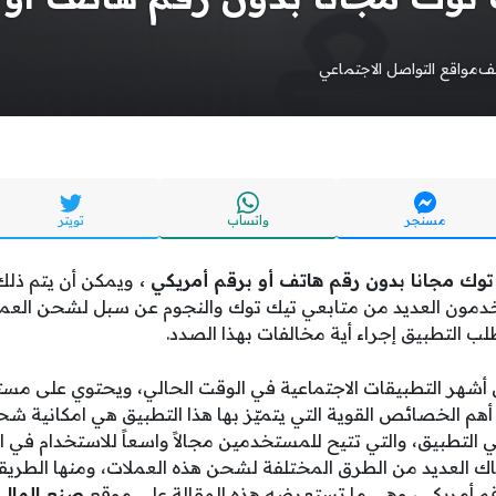
يف
مواقع التواصل الاجتماعي
مسنجر
واتساب
تويتر
وك مجانا بدون رقم هاتف أو برقم أمريكي ،
ويمكن أن يتم ذل
ن العديد من متابعي تيك توك والنجوم عن سبل لشحن العملات م
لب التطبيق إجراء أية مخالفات بهذا الصدد.
أشهر التطبيقات الاجتماعية في الوقت الحالي، ويحتوي على مس
أهم الخصائص القوية التي يتميّز بها هذا التطبيق هي امكانية ش
ي التطبيق، والتي تتيح للمستخدمين مجالاً واسعاً للاستخدام في 
اك العديد من الطرق المختلفة لشحن هذه العملات، ومنها الطريق
قم أمريكي، وهي ما تستعرضه هذه المق
الة على موقع
صنع المال