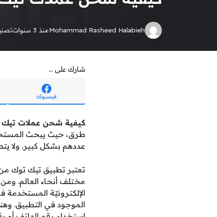
Mohammad Rasheed Halabieh
منذ 3 سنوات
تصن
شارك على ...
فيسبوك
كيفية شحن عملات تيك ت
طرق، حيث يبحث المستخدمو
عددهم بشكل كبير. ولا يتط
تعتبر تطبيق تيك توك من 
مختلف أنحاء العالم. ومن 
الإلكترونيّة المستخدمة ف
الموجود في التطبيق. وهن
استخدام رقم الهاتف أو ر