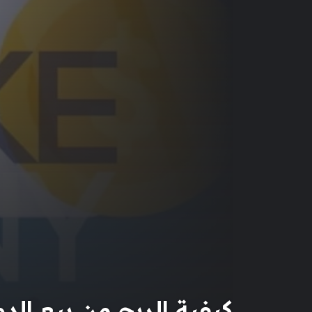
كيفية الربح من بيع الدومينات pping