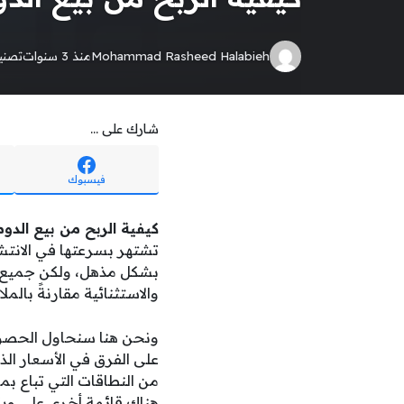
Mohammad Rasheed Halabieh
منذ 3 سنوات
تصن
شارك على ...
فيسبوك
كيفية الربح من بيع الدومينات lipping
تشتهر بسرعتها في الانتشار
بشكل مذهل، ولكن جميع أص
والاستثنائية مقارنةً بالمل
ونحن هنا سنحاول الحصول 
على الفرق في الأسعار الذ
هناك قائمة أخرى على ويكيب