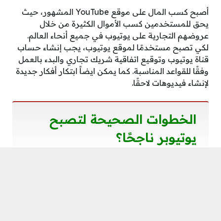
أصبح كسب المال على موقع YouTube المشهور، حيث
يحق للمستخدمين كسب الأموال الكثيرة من خلال
عروضهم التجارية على يوتيوب في جميع أنحاء العالم.
لكي تصبح مستخدمًا لموقع يوتيوب، يجب إنشاء حساب
قناة يوتيوب وتوقيع اتفاقية شريك تجاري والبدء بالعمل
وفقًا للقواعد المناسبة. كما يمكن ايضاً ابتكار أفكار جديدة
لإنشاء فيديوهات لاحقًا.
الخطوات الصحيحة لتصبح
يوتيوبر ناجحًا؟
ونحن في سياق الحديث حول التعرف على
كم اربح من
مليون مشاهدة على يوتيوب، ه
ناك خطوات هامة عليك
اتباعها حتى تصبح يوتيوبر مميز قادرة على جني ملايين
المشاهدات والأرباح: