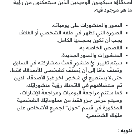
أصدقاؤه سيكونون الوحيدين الذين سيتمكنون من رؤية
ما هو موجود فيه.
الصور والمنشورات على يومياته.
الصورة التي تظهر في ملفه الشخصي أو الغلاف
يجب أن تكون بحجمها الكامل.
القصص الخاصة به.
المنشورات والصور الجديدة.
سيتم تغيير أيُّ منشورٍ قمتَ بمشاركته في السابق
وصُنفَ عامًا إلى أن يُصنّفَ كشخصي للأصدقاء فقط،
حتى لا يستطيع أي شخصٍ آخر غيرَ الأصدقاء الذين
تم استضافتهم في قائمتكَ رؤيةَ منشوراتِك.
كما ستتم مراجعةُ اليوميات ومراجعةُ الإشارات،
وسيتم عرضُ جزءٍ فقط من معلوماتِكَ الشخصية
المذكورة في قسم “حول” لجميعِ الأشخاص على
ملفِكَ الشخصيِّ.
تنويه :