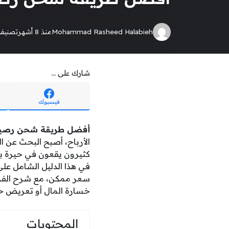
Mohammad Rasheed Halabieh
منذ 8 أشهر
تصنيف
شارك على ...
فيسبوك
أفضل طريقة شحن رصيد تي
الأرباح، أصبح البحث عن ا
كثيرون يقعون في حيرة بي
في هذا الدليل الشامل عل
سعر ممكن، مع شرح الفرو
خسارة المال أو تعريض ح
المحتويات