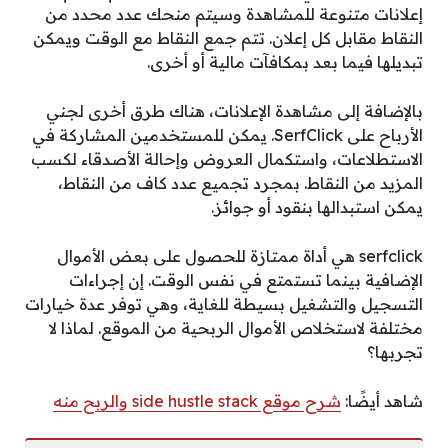
إعلانات متنوعة للمشاهدة وسيتم منحك عدد محدد من
النقاط مقابل كل إعلان. تتم جمع النقاط مع الوقت ويمكن
تبديلها فيما بعد بمكافآت مالية أو أخرى.
بالإضافة إلى مشاهدة الإعلانات، هناك طرق أخرى لجني
الأرباح على SerfClick. يمكن للمستخدمين المشاركة في
الاستطلاعات، واستكمال العروض وإحالة الأصدقاء لكسب
المزيد من النقاط. بمجرد تجميع عدد كاف من النقاط،
يمكن استبدالها بنقود أو جوائز.
serfclick هي أداة ممتازة للحصول على بعض الأموال
الإضافية بينما تستمتع في نفس الوقت. إن إجراءات
التسجيل والتشغيل بسيطة للغاية، وهي توفر عدة خيارات
مختلفة لاستخلاص الأموال الربحية من الموقع. لماذا لا
تجربها؟
شاهد أيضًا:
شرح موقع side hustle stack والربح منه