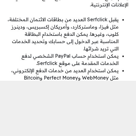
الإعلانات الإنترنتية.
يقبل Serfclick العديد من بطاقات الائتمان المختلفة،
مثل فيزا، وماستركارد، وأمريكان إكسبريس، ودينرز
كلوب، وغيرها. يمكن الدفع باستخدام البطاقة
المناسبة عبر الدخول إلى حسابك وتحديد الخدمات
التي تريد شرائها.
يمكن استخدام حساب PayPal الشخصي لدفع
الخدمات المقدمة على موقع Serfclick.
يمكن استخدام العديد من خدمات الدفع الإلكتروني،
مثل WebMoney وPerfect Money وBitcoin
وغيرها.
يُمكن استعمال التحويل البنكي كطريقة لنقل الأموال
إلى الحساب البنكي الخاص بـ Serfclick، والفائدة من
ذلك هي شراء الخدمات.
اقرأ أيضًا:
شرح الربح من megazone عن طريق التجارة
الإلكترونية