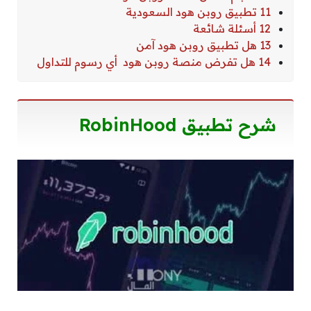
11 تطبيق روبن هود السعودية
12 أسئلة شائعة
13 هل تطبيق روبن هود آمن
14 هل تفرض منصة روبن هود أي رسوم للتداول
شرح تطبيق RobinHood