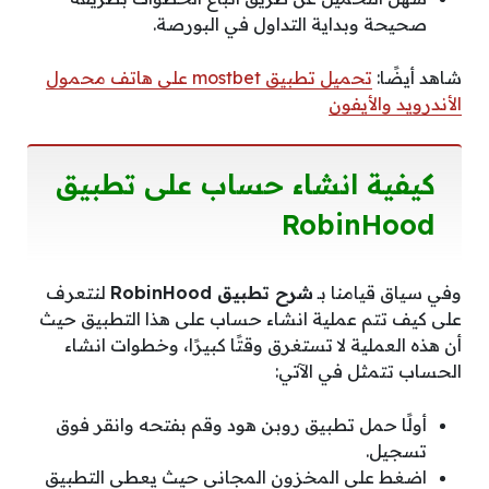
صحيحة وبداية التداول في البورصة.
شاهد أيضًا:
تحميل تطبيق mostbet على هاتف محمول
الأندرويد والأيفون
كيفية انشاء حساب على تطبيق
RobinHood
وفي سياق قيامنا بـ
شرح تطبيق RobinHood
لنتعرف
على كيف تتم عملية انشاء حساب على هذا التطبيق حيث
أن هذه العملية لا تستغرق وقتًا كبيرًا، وخطوات انشاء
الحساب تتمثل في الآتي:
أولًا حمل تطبيق روبن هود وقم بفتحه وانقر فوق
تسجيل.
اضغط على المخزون المجاني حيث يعطي التطبيق