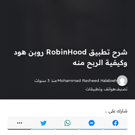
شرح تطبيق RobinHood روبن هود
وكيفية الربح منه
Mohammad Rasheed Halabieh
منذ 3 سنوات
تصنيف
هواتف وتطبيقات
شارك على ...