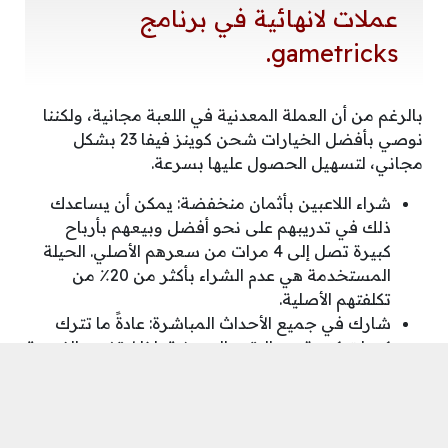
عملات لانهائية في برنامج
gametricks.
بالرغم من أن العملة المعدنية في اللعبة مجانية، ولكننا
نوصي بأفضل الخيارات شحن كوينز فيفا 23 بشكل
مجاني، لتسهيل الحصول عليها بسرعة.
شراء اللاعبين بأثمان منخفضة: يمكن أن يساعدك
ذلك في تدريبهم على نحو أفضل وبيعهم بأرباح
كبيرة تصل إلى 4 مرات من سعرهم الأصلي. الحيلة
المستخدمة هي عدم الشراء بأكثر من 20٪ من
تكلفتهم الأصلية.
شارك في جميع الأحداث المباشرة: عادةً ما تترك
كميات كبيرة من النقود المعدنية، لذا لا تضيع الفرصة
وستحصل على مكافآت جيدة جدًا لا يمكن اعتبارها
سيئة على الإطلاق.
يجب تسجيل الدخول يومياً، وسيتم مكافأتك بجوائز
مختلفة، ومن بينها عملات معدنية لا تفقد قيمتها أبداً.