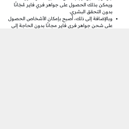
ويمكن بذلك الحصول على جواهر فري فاير مُجَانًا
بدون التحقق البشري.
وبالإضافة إلى ذلك، أصبح بإمكان الأشخاص الحصول
على شحن جواهر فري فاير مجانًا بدون الحاجة إلى
التحقق البشري، حيث يتوفر ذلك الآن على بعض
المواقع الإلكترونية مثل مركز Garena Topup، الذي
يسمح للمستخدمين بشحن جواهر فري فاير
بسهولة وأمان تامين دون الحاجة إلى التحقق
البشري.
يمكن الآن الحصول على جواهر لعبة فري فاير
بسهولة وبدون الحاجة للتحقق البشري، حيث تُوفر
العديد من المواقع والتطبيقات هذه الخدمة بأمان تام.
ويُمكن الحصول عليها مجاناً من خلال اتباع بعض
النصائح والخدع، مما يتيح المتعة والاستمتاع باللعبة
دون الحاجة للتحقق البشري.
يقدم الآن برنامج شحن جواهر مجاناً للعبتي فري فاير
وفورت نايت، وذلك مع توفير 5000 جوهرة عند التحميل