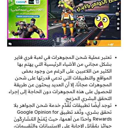
تعتبر عملية شحن المجوهرات في لعبة فري فاير
بشكل مجاني من الأشياء الرئيسية التي يهتم بها
الكثير من اللاعبين. على الرغم من وجود بعض
المواقع والتطبيقات التي تدعي قدرتها على شحن
المجوهرات مجانًا، إلا أن العديد يبحثون عن طريقة
للحصول على هذه المجوهرات دون الحاجة إلى إجراء
التحقق البشري المزعج.
توجد أيضًا تطبيقات تُقَدِّم خدمة شحن الجواهر بلا
تحقق بشري، وتُعَد تطبيق Google Opinion for
Rewards واحدًا من أهمها، حيث يُمْنَحُ المُشَارِكُونَ
جوائز بمُقَابَل الإجابة على الاستبيانات والتَقيـيمات،