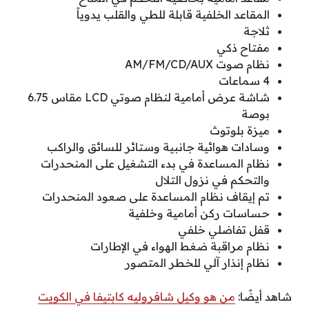
المقاعد الخلفية قابلة للطي والقلب يدوياً
ثلاجة
مفتاح ذكي
نظام صوت AM/FM/CD/AUX
4 سماعات
شاشة عرض أمامية لنظام صوتي LCD مقاس 6.75
بوصة
ميزة بلوتوث
وسادات هوائية جانبية وستائر للسائق والراكب
نظام المساعدة في بدء التشغيل على المنحدرات
والتحكم في نزول التلال
تم إيقاف نظام المساعدة على صعود المنحدرات
حساسات ركن أمامية وخلفية
قفل تفاضلي خلفي
نظام مراقبة ضغط الهواء في الإطارات
نظام إنذار آلي للخطر المتصور
شاهد أيضًا:
من هو وكيل شافروليه كابتيفا في الكويت