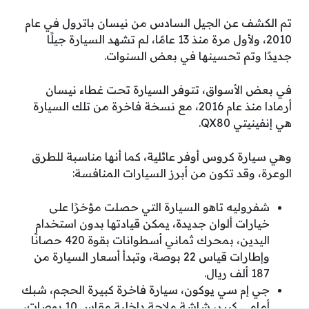
تم الكشف عن الجيل السادس من نيسان باترول في عام
2010، ولأول مرة منذ 13 عامًا، لم تشهد السيارة جيلًا
جديدًا وتم تحسينها في بعض السنوات.
في بعض الأسواق، تتوفر السيارة تحت غطاء نيسان
أرمادا منذ عام 2016، مع نسخة فاخرة من تلك السيارة
هي إنفينيتي QX80.
وهي سيارة كروس أوفر عائلية، كما أنها مناسبة للطرق
الوعرة، وقد تكون من أبرز السيارات المنافسة:
شفروليه تاهو السيارة التي حصلت مؤخرًا على
خيارات ألوان جديدة، يمكن قيادتها بدون استخدام
اليدين، بمحرك ثماني أسطوانات بقوة 420 حصانًا
وإطارات قياس 22 بوصة، وتبدأ أسعار السيارة من
187 ألف ريال.
جي إم سي يوكون، سيارة فاخرة كبيرة الحجم، شبك
أمامي كبير، شاشة ملاحة داخلية مقاس 10 بوصات،