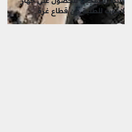
رابط التسجيل للحصول على جهاز
لابتوب للطلبة من قطاع غزة
Mohammad Rasheed Halabieh
منذ 7 أشهر
تصنيف
روابط مساعدات غزة الموثوقة
شارك على ...
رابط التسجيل للحصول على جهاز لابتوب للطلبة من
قطاع غزة
، يا شباب وشابات غزة الأبطال، يا صانعي الأمل
في أصعب الظروف! كلنا بنعرف إن مواصلة التعليم في
قطاعكم الصامد مش سهلة، والتكنولوجيا الحديثة صارت
اليوم أساسية لكل طالب جامعي، مش رفاهية. عشان
هيك، وبخطوة بتعكس التزام حقيقي نحو مستقبل
المنطقة، أعلنت منظمة العالم العربي الصغير عن إطلاق