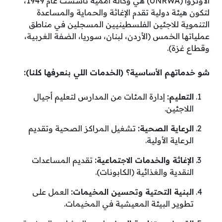
الأونروا (UNRWA) هي وكالة أممية تأسست عام 1949،
لتكون هيئة دولية تقدم الإغاثة والحماية والمساعدة
التنموية للاجئين الفلسطينيين المسجلين في مناطق
عملياتها الخمس (الأردن، لبنان، سوريا، الضفة الغربية،
وقطاع غزة).
شو خدماتهم الأساسية؟ (الخدمات اللي بنعرفها كلنا):
التعليم:
إدارة المئات من المدارس لتعليم أجيال
اللاجئين.
الرعاية الصحية:
تشغيل المراكز الصحية وتقديم
الرعاية الأولية.
الإغاثة والخدمات الاجتماعية:
تقديم المساعدات
النقدية والغذائية (الكابونات).
البنية التحتية وتحسين المخيمات:
العمل على
تطوير البيئة المعيشية في المخيمات.