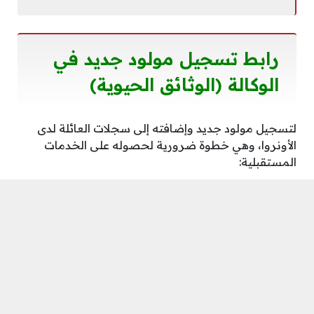
رابط تسجيل مولود جديد في
الوكالة (الوثائق الحيوية)
لتسجيل مولود جديد وإضافته إلى سجلات العائلة لدى
الأونروا، وهي خطوة ضرورية لحصوله على الخدمات
المستقبلية:
رابط تسجيل المواليد الجدد (إن وجد
إلكترونياً):
[اضغط
هنا
]
ملاحظة:
في الأغلب،
تتطلب عملية تسجيل المواليد الجدد التوجه إلى
مكتب التسجيل مع الوثائق الرسمية (شهادة
الميلاد الفلسطينية).