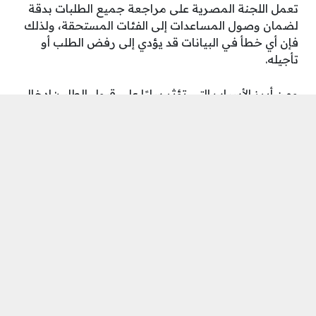
تعمل اللجنة المصرية على مراجعة جميع الطلبات بدقة
لضمان وصول المساعدات إلى الفئات المستحقة، ولذلك
فإن أي خطأ في البيانات قد يؤدي إلى رفض الطلب أو
تأجيله.
ومن أبرز الأسباب التي تؤثر سلبًا على قبول الطلب: إدخال
معلومات غير صحيحة أو منقوصة مثل رقم الهوية أو رقم
الهاتف، أو استخدام بيانات غير مطابقة لسجلات الأسرة
الرسمية. كما يُعد تسجيل رقم هاتف غير فعّال أو غير
مملوك للمستفيد من أكثر الأخطاء شيوعًا، لأنه يعيق
عملية التواصل لاحقًا.
ومن الأخطاء أيضًا تجاهل إدخال تفاصيل الأسرة بشكل
كامل، أو تقديم طلبات مكرّرة لنفس الشخص، ما يؤدي
إلى حذف الطلب بشكل تلقائي. لذلك، يُنصح المتقدمون
بالتأكد من صحة المعلومات قبل الإرسال، ومراجعة
النموذج بدقة لضمان قبول طلبهم دون مشاكل.