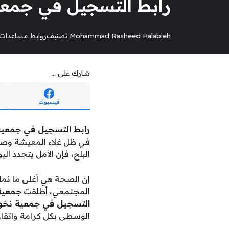
رابط التسجيل في جمعية نخ
Mohammad Rasheed Halabieh
تصنيف
روابط مساعدات 
شارك على ...
فيسبوك
رابط التسجيل في جمعية نخو
في ظل غلاء المعيشة وصع
البلح، فإن الأمل يتجدد اليو
إن الصحة هي أغلى ما نملك
المجتمعي، أطلقت
جمعية
التسجيل في جمعية نخوة ل
الوسطى بكل كرامة واتقان