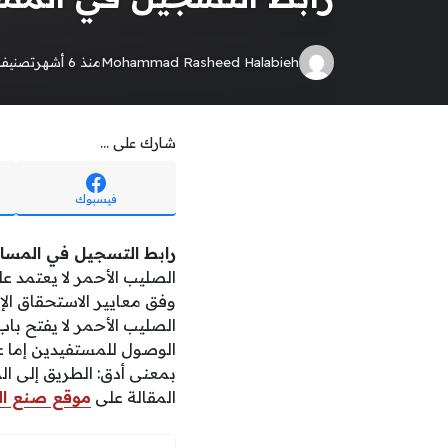
Mohammad Rasheed Halabieh
منذ 6 أشهر
تصنيف
شارك على ...
فيسبوك
رابط التسجيل في المساعدات 
الصليب الأحمر لا يعتمد 
وفق معايير الاستحقاق ال
الصليب الأحمر لا يفتح با
الوصول للمستفيدين إما عب
بمعنى أدق: الطريق إلى ا
المقالة على
موقع صنع ال