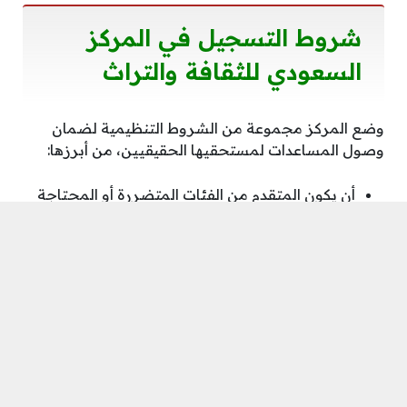
شروط التسجيل في المركز
السعودي للثقافة والتراث
وضع المركز مجموعة من الشروط التنظيمية لضمان
وصول المساعدات لمستحقيها الحقيقيين، من أبرزها:
أن يكون المتقدم من الفئات المتضررة أو المحتاجة
فعليًا.
إدخال بيانات صحيحة وحديثة دون تكرار.
الالتزام بالتسجيل مرة واحدة فقط لكل أسرة.
توفر رقم هاتف فعّال للتواصل عند الحاجة.
القبول بمبدأ أن التسجيل لا يعني بالضرورة الاستفادة
الفورية، وإنما الإدراج ضمن قاعدة البيانات.
محتويات الكابونة السعودية