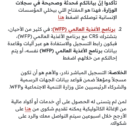
تأكدوا إنّ بياناتكم مُحدثة وصحيحة في سجلات
الوزارة
، فهذا هو المفتاح اللي بيخلي المؤسسات
الإنسانية توصلكم. اضغط
هنا
برنامج الأغذية العالمي (WFP)
:
في كثير من الأحيان،
بتشترك CRS مع برنامج الأغذية العالمي (WFP)،
فبكون رابط التسجيل والاستفادة هو عبر آليات وقاعدة
بيانات
برنامج الأغذية العالمي (WFP)
نفسه، أو يتم
إحالتكم من خلالهم. اضغط
الخلاصة:
التسجيل المباشر نادر، والأهم هو أن تكون
مسجلاً ومؤهلاً ضمن قواعد بيانات الجهات الرسمية
والشركاء الرئيسيين مثل وزارة التنمية الاجتماعية وWFP.
لمن لم يتسنى له الحصول على أي خدمات أو أكواد مالية
من الإغاثة الكاثوليكية يمكنه تقديم شكوى من
هنا
على
الأرجح خلال اسبوعين سيتم التواصل معك والرد على
شكواك.