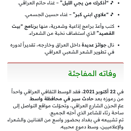
🎵
“أذكرك من يجي الليل”
– غناء حاتم العراقي.
🎵
“علاوي ابني كبر”
– غناء حسين الجسمي.
كتب وأعدّ برامج إذاعية وشعرية، منها
برنامج “بيت
القصيد”
الذي استضاف نخبة من الشعراء.
نال
جوائز عديدة
داخل العراق وخارجه، تقديراً لدوره
في تطوير الشعر الشعبي العراقي.
وفاته المفاجئة
في
22 أكتوبر 2021
، فقد الوسط الثقافي العراقي واحداً
من رموزه بعد
حادث سير في محافظة واسط
.
عمّ الحزن الشارع العراقي، وتحوّلت مواقع التواصل إلى
ساحة رثاء للشاعر الذي أحبّه الجميع.
تم تشييعه في بغداد بحضور واسع من الفنانين والشعراء
والإعلاميين، وسط دموع محبيه.