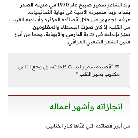
ولد الشاعر
سمير صبيح
عام
1970
في
مدينة الصدر –
بغداد
، وبدأ مسيرته الأدبية في نهاية الثمانينيات.
عرفه الجمهور من خلال قصائده المؤثرة وأسلوبه القريب
من القلب، إذ كان
صوت البسطاء والمظلومين
.
تميّز بإبداعه في كتابة
الدارمي والأبوذية
، وهما من أبرز
فنون الشعر الشعبي العراقي.
💬 “قصيدة سمير ليست كلمات… بل وجع الناس
مكتوب بحبر القلب.”
إنجازاته وأشهر أعماله
من أبرز قصائده التي غنّاها كبار الفنانين: