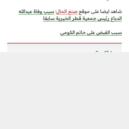
شاهد ايضا على موقع
صنع المال
:
سبب وفاة عبدالله
الدباغ رئيس جمعية قطر الخيرية سابقا
سبب القبض على حاتم الكومي
خاتمة
تمر السنوات، وتبقى
كلمات سمير صبيح
شاهدة على
شاعرٍ لم يكتب من فراغ، بل من وجع العراق.
ذكراه ليست فقط ذكرى وفاة شاعر، بل
احتفاء بروحٍ
وطنية وشعبية صادقة
.
في ذكرى وفاة سمير صبيح رحم الله، وأسكنه فسيح
جناته، وجعل كلماته نوراً في ذاكرة كل عراقي.
شارك على ...