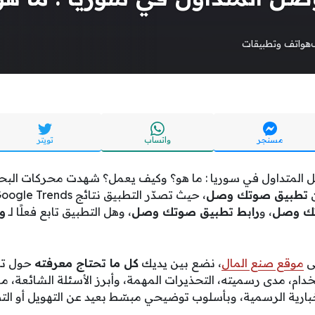
هواتف وتطبيقات
مسنجر
واتساب
تويتر
لمتداول في سوريا : ما هو؟ وكيف يعمل؟ شهدت محركات البحث خ
ن
تطبيق صوتك وصل
تك وصل
، و
رابط تطبيق صوتك وصل
، وهل التطبيق تابع فعلًا لـ
وز
لى
موقع صنع المال
، نضع بين يديك
كل ما تحتاج معرفته
حول ت
دام، مدى رسميته، التحذيرات المهمة، وأبرز الأسئلة الشائعة، 
خبارية الرسمية، وبأسلوب توضيحي مبسّط بعيد عن التهويل أو الت