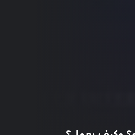
و؟ وكيف يعمل؟