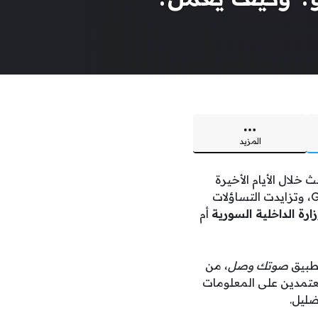
المزيد
لال الأيام الأخيرة
، حيث تصدّر التطبيق نتائج Google Trends، وتزايدت التساؤلات
ارة الداخلية السورية
أم
طبيق
صوتك وصل
، من
معتمدين على المعلومات
ضليل.