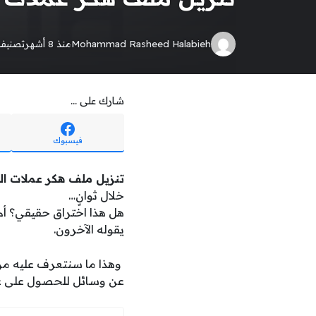
Mohammad Rasheed Halabieh
منذ 8 أشهر
تصنيف
شارك على ...
فيسبوك
تنزيل ملف هكر عملات ال
خلال ثوانٍ…
هل هذا اختراق حقيقي؟ أم
يقوله الآخرون.
وهذا ما سنتعرف عليه من
عن وسائل للحصول على عمل