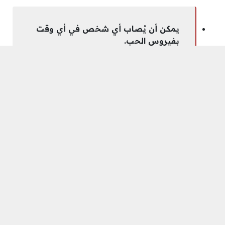
يمكن أن يُصاب أي شخص في أي وقت
بفيروس الحب.
إذا كانت غريزتك تخبرك عن شخص
معين فثق فيها، بإمكانك الاستماع إلى
غرائزك وإذا كانت تخبرك بأن هذا
الشخص غير ملائم، فيجب عليك الاستماع
لها واحتمال أن غريزتك صحيحة.
يدرك الأفراد الناضجون عاطفياً أن الشركاء
في حياتهم ليسوا متمركزين حولهم بشكل
حصري.