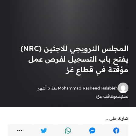
المجلس النرويجي للاجئين (NRC)
يفتح باب التسجيل لفرص عمل
مؤقتة في قطاع غز
Mohammad Rasheed Halabieh
منذ 3 أشهر
تصنيف
وظائف غزة
شارك على ...