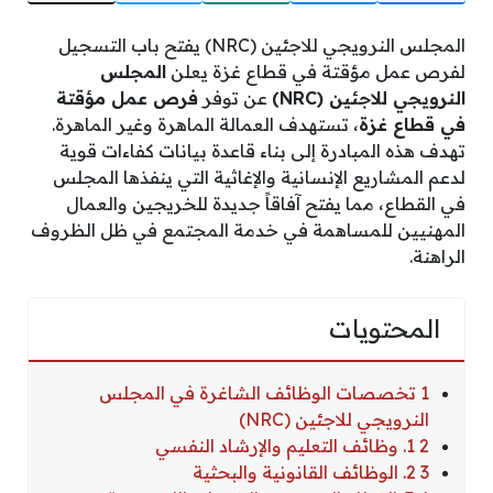
المجلس النرويجي للاجئين (NRC) يفتح باب التسجيل
لفرص عمل مؤقتة في قطاع غزة ​يعلن
المجلس
النرويجي للاجئين (NRC)
عن توفر
فرص عمل مؤقتة
في قطاع غزة
، تستهدف العمالة الماهرة وغير الماهرة.
تهدف هذه المبادرة إلى بناء قاعدة بيانات كفاءات قوية
لدعم المشاريع الإنسانية والإغاثية التي ينفذها المجلس
في القطاع، مما يفتح آفاقاً جديدة للخريجين والعمال
المهنيين للمساهمة في خدمة المجتمع في ظل الظروف
الراهنة.
المحتويات
1 ​تخصصات الوظائف الشاغرة في المجلس
النرويجي للاجئين (NRC)
2 ​1. وظائف التعليم والإرشاد النفسي
3 ​2. الوظائف القانونية والبحثية