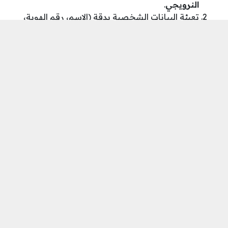
النرويجي
.
​تعبئة البيانات الشخصية بدقة (الاسم، رقم الهوية،
السكن، ورقم التواصل).
​اختيار التخصص الذي يتناسب مع مؤهلاتك العلمية
أو خبرتك المهنية.
​إرفاق السيرة الذاتية والوثائق الداعمة (إن وجدت).
رابط التسجيل الرسمي:
[اضغط
هنا
للوصول إلى استمارة التسجيل في وظائف
NRC غزة]
يعتبر
المجلس النرويجي للاجئين (NRC)
من أبرز