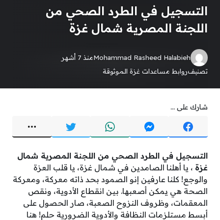
التسجيل في الطرد الصحي من
اللجنة المصرية شمال غزة
Mohammad Rasheed Halabieh
منذ 7 أشهر
تصنيف
روابط مساعدات غزة الموثوقة
شارك على ...
التسجيل في الطرد الصحي من اللجنة المصرية شمال
غزة
، يا أهلنا الصامدين في شمال غزة، يا قلب العزة
والوجع! كلنا عارفين إنو الصمود بحد ذاته معركة، ومعركة
الصحة هي يمكن أصعبها. بين انقطاع الأدوية، ونقص
المعقمات، وظروف النزوح الصعبة، صار الحصول على
أبسط مستلزمات النظافة والأدوية الضرورية حلم! هنا