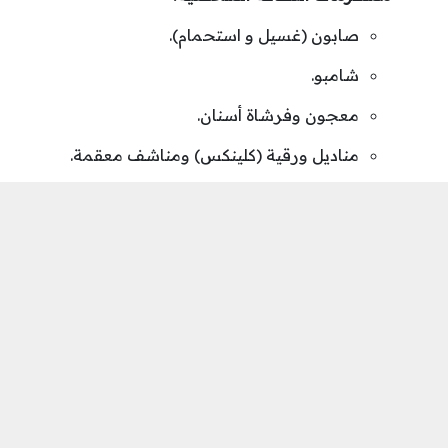
صابون (غسيل و استحمام).
شامبو.
معجون وفرشاة أسنان.
مناديل ورقية (كلينكس) ومناشف معقمة.
كلور
مستلزمات الوقاية النسائية (ضروري):
فوط صحية نسائية (للتخفيف من العبء المالي
والصحي على النساء في هذه الظروف).
مواد التعقيم والتطهير:
منظفات ومعقمات بسيطة للأيدي والأسطح.
كمامات (Masks) بسيطة للوقاية.