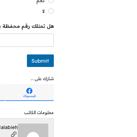
نعم
ا
ب
لا
ب
كُ
تّ
هل تمتلك رقم محفظة با
ا
ب
ا
ل
ت
ي
Submit
شارك على ...
فيسبوك
معلومات الكاتب
alabieh