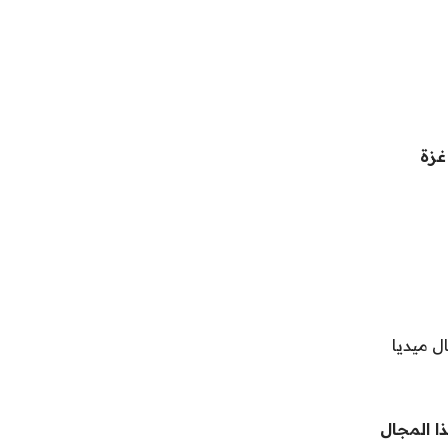
غزة
 ميديا
ا المجال