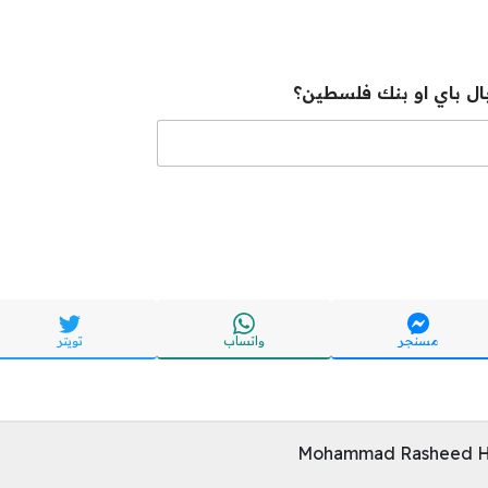
ل باي او بنك فلسطين؟
مسنجر
واتساب
تويتر
Mohammad Rasheed H