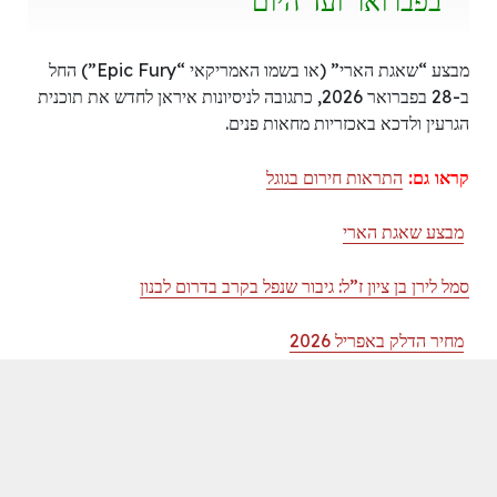
בפברואר ועד היום
מבצע “שאגת הארי” (או בשמו האמריקאי “Epic Fury”) החל
ב-28 בפברואר 2026, כתגובה לניסיונות איראן לחדש את תוכנית
הגרעין ולדכא באכזריות מחאות פנים.
קראו גם:
התראות חירום בגוגל
מבצע שאגת הארי
סמל לירן בן ציון ז”ל: גיבור שנפל בקרב בדרום לבנון
מחיר הדלק באפריל 2026
טרייל בלייזרס נגד ויזארדס
נקודות ציון מרכזיות ב-33 הימים