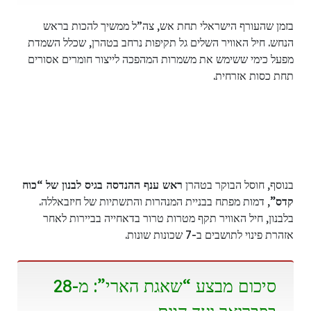
בזמן שהעורף הישראלי תחת אש, צה”ל ממשיך להכות בראש
הנחש. חיל האוויר השלים גל תקיפות נרחב בטהרן, שכלל השמדת
מפעל כימי ששימש את משמרות המהפכה לייצור חומרים אסורים
תחת כסות אזרחית.
בנוסף, חוסל הבוקר בטהרן
ראש ענף ההנדסה בגיס לבנון של “כוח
קדס”
, דמות מפתח בבניית המנהרות והתשתיות של חיזבאללה.
בלבנון, חיל האוויר תקף מטרות טרור בדאחייה בביירות לאחר
אזהרת פינוי לתושבים ב-7 שכונות שונות.
סיכום מבצע “שאגת הארי”: מ-28