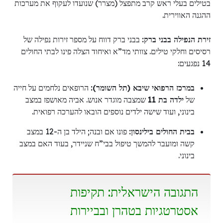
בטילים בעלי ראש קרב מתפצל (מצרר) שנועדו לעקוף את מערכות
ההגנה האווירית.
זירת הנפילה בבני ברק:
בבני ברק דווח על מספר זירות נפילה של
רסיסים וחלקי טילים. צוותי מד”א ואיחוד הצלה פינו לבתי החולים
14 נפגעים:
במרכז הרפואי שיבא (תל השומר):
הרופאים נלחמים על חייה
של
ילדה בת 11
שמצבה מוגדר אנוש. אביה מאושפז במצב
בינוני, ועוד שישה ילדים נוספים הובאו להערכה רפואית.
בבית החולים בילינסון:
פונו אם ובנה; הילד בן ה-12 במצב
קשה ומועבר להמשך טיפול בבי”ח שניידר, בעוד האם במצב
בינוני.
התגובה הישראלית: תקיפות
אסטרטגיות בטהרן ובביירות