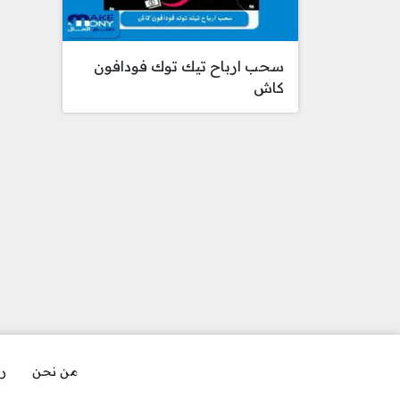
سحب ارباح تيك توك فودافون
كاش
من نحن
رو