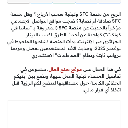
الربح من منصة SFC وكيفية سحب الأرباح ؟ وهل منصة
SFC صادقة أم نصابة؟ ضجت مواقع التواصل الاجتماعي
مؤخراً بالحديث عن
منصة SFC
(المعروفة بـ “سانتا في
كونكت”) كواحدة من أحدث الطرق لكسب الدينار
الجزائري عبر الإنترنت. بدأت المنصة نشاطها الملحوظ في
نوفمبر 2025، وجذبت آلاف المستخدمين بفضل وعودها
برواتب ثابتة ونظام “المقاطعات” الاستثماري.
في هذا المقال على
موقع صنع المال
، سنغوص في
تفاصيل المنصة، كيفية العمل عليها، ونضع بين أيديكم
الحقائق الكاملة حول مصداقيتها لتتضح لكم الرؤية قبل
اتخاذ أي قرار مالي.