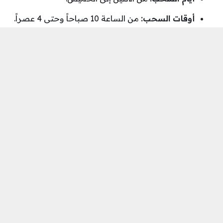
أوقات السحب:
من الساعة 10 صباحاً وحتى 4 عصراً.
الوسيلة:
تدعم السحب عبر
CCP
الجزائري.
هل منصة SFC نصابة أم
صادقة؟ (تحذير هام)
هنا يكمن الجانب الذي يجب الانتباه له جيداً. رغم وجود
“إثباتات سحب” متداولة حالياً، إلا أن التاريخ الرقمي
يحذرنا بشدة.
تحذير عاجل:
منصات مثل
SFC
، و
GSM
،
و
COOVOS
، و
TATA
تندرج غالباً تحت مسمى
“منصات الاحتيال الهرمي”. حسب شهادات