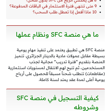
9 متى تنتهي فترة الاستثمار في الباقات المدفوعة؟
10 ماذا أفعل إذا تعطل طلب السحب؟
ما هي منصة SFC ونظام عملها
منصة SFC هي تطبيق يعتمد على تنفيذ مهام يومية
بسيطة مقابل عمولات مادية بالدينار الجزائري. تتميز
المنصة بتقديم “فترة تدريب” مجانية لجذب
المستخدمين، ثم تتيح لهم الانتقال لمستويات استثمارية
(مقاطعات) تتطلب شحناً مسبقاً للحصول على أرباح
يومية أعلى لمدة عقد يمتد لسنة كاملة.
كيفية التسجيل في منصة SFC
وشروطه