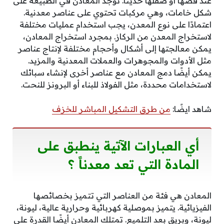
عند قصها أو صقلها حديثًا. توجد المعادن في الطبيعة على
شكل خامات، وهي مركبات تحتوي على عناصر معدنية.
اعتمادًا على نوع المعدن، يجب استخدام عمليات مختلفة
لاستخراج المعدن من الركاز. بمجرد استخراج المعادن،
يمكن معالجتها إلى أشكال وأحجام مختلفة لإنتاج عناصر
مثل الأدوات والمجوهرات والعملات المعدنية والمزيد.
يمكن أيضًا دمج المعادن مع عناصر أخرى لإنشاء سبائك
لاستخدامات محددة، مثل الفولاذ للبناء أو البرونز للنحت.
شاهد ايضًا:
من طرق التشكيل المباشر للخزف
أي العبارات الآتية ينطبق على
المادة التي تعد معدناً ؟
المعادن هي فئة من العناصر التي تتميز بخصائصها
الفيزيائية. يتميز بموصلية كهربائية وحرارية عالية، ليونة،
ليونة، وبريق بعد التلميع. تمتلك المعادن أيضًا القدرة على